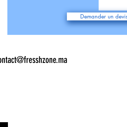
Demander un devi
ontact@fresshzone.ma
LS NOUS O
LS NOUS O