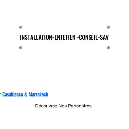
E®
INSTALLATION-ENTETIEN -CONSEIL-SAV
INSTALLATION-ENTETIEN -CONSEIL-SAV
rtout au Maroc
sur Casablanca & Marrakech
Découvrez Nos Partenaires