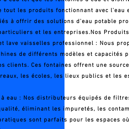
 tout les produits fonctionnant avec l'eau e
s à offrir des solutions d'eau potable pro
articuliers et les entreprises.​Nos Produits
et lave vaisselles professionnel : Nous p
chines de différents modèles et capacités 
s clients. Ces fontaines offrent une source
ureaux, les écoles, les lieux publics et les
s à eau : Nos distributeurs équipés de filtr
qualité, éliminant les impuretés, les conta
pratiques sont parfaits pour les espaces où 