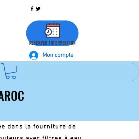
RESERVER INTERVENTION
Mon compte
MAROC
MAROC
e dans la fourniture de
ibuteurs avec filtres à eau