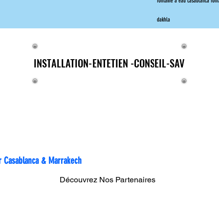
fontaine à eau casablanca fon
dakhla
E®
INSTALLATION-ENTETIEN -CONSEIL-SAV
INSTALLATION-ENTETIEN -CONSEIL-SAV
rtout au Maroc
sur Casablanca & Marrakech
Découvrez Nos Partenaires