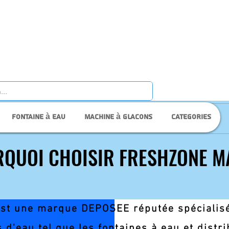
Fontaine à eau
Machine à glacons
Categories
QUOI CHOISIR FRESHZONE 
QUOI CHOISIR FRESHZONE 
st une marque DEPOSEE réputée spécialisé
Freshness online
s d'eau tel que les fontaines à eau et distr