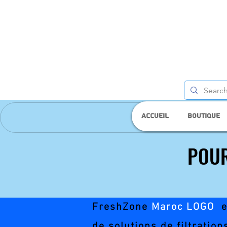
Accueil
Boutique
POUR
POUR
FreshZone
Maroc LOGO
e
de solutions de filtration