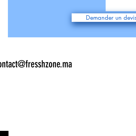
Demander un devi
ontact@fresshzone.ma
LS NOUS O
LS NOUS O