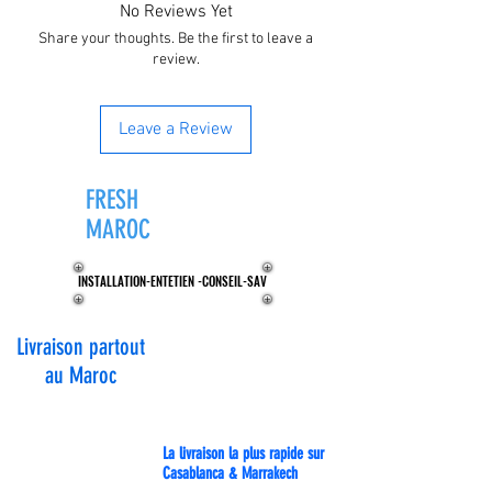
No Reviews Yet
Type de glaçon: plein 36 gr
Share your thoughts. Be the first to leave a
Condensation: air/eau
review.
Puissance totale: 600 W
Taille des glaçons (LxH): 42x45 mm
Leave a Review
FRESH
ZONE®
MAROC
INSTALLATION-ENTETIEN -CONSEIL-SAV
INSTALLATION-ENTETIEN -CONSEIL-SAV
Livraison partout
au Maroc
La livraison la plus rapide sur
Casablanca & Marrakech