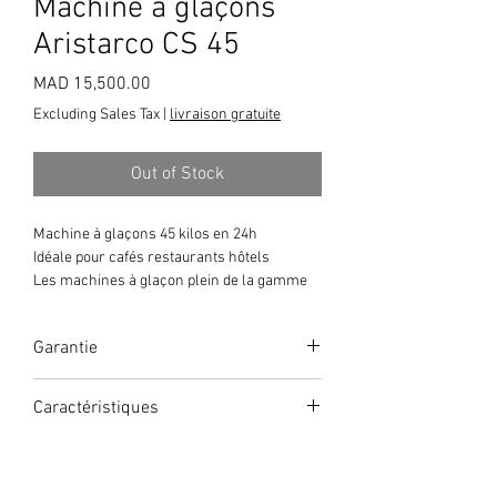
Machine à glaçons
Aristarco CS 45
Price
MAD 15,500.00
Excluding Sales Tax
|
livraison gratuite
Out of Stock
Machine à glaçons 45 kilos en 24h
Idéale pour cafés restaurants hôtels
Les machines à glaçon plein de la gamme
CS sont entièrement construites en acier
inoxydable et représentent le haut de
Garantie
gamme de la gamme Aristarco.
2 ans
Caractéristiques
Dimensions (LxPxH): 500x585x685 mm
Productivité sur 24 h (21°C – 15°C ): 45 Kg
Capacité de la réserve: 15 Kg