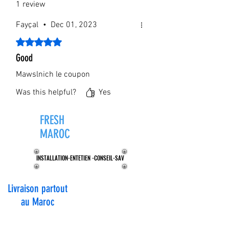
1 review
pour tous les amateurs de cocktails et de
boissons et ne devrait manquer dans aucun
Fayçal
•
Dec 01, 2023
ménage.
Rated 5 out of 5 stars.
Good
Mawslnich le coupon
Was this helpful?
Yes
FRESH
ZONE®
MAROC
INSTALLATION-ENTETIEN -CONSEIL-SAV
INSTALLATION-ENTETIEN -CONSEIL-SAV
Livraison partout
au Maroc