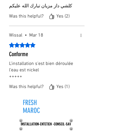
كلشي داز مزيان تبارك الله عليكم
Was this helpful?
Yes (2)
Wissal
•
Mar 18
Rated 5 out of 5 stars.
Conforme
L'installation s'est bien déroulée
l'eau est nickel
+++++
Was this helpful?
Yes (1)
FRESH
ZONE®
MAROC
INSTALLATION-ENTETIEN -CONSEIL-SAV
INSTALLATION-ENTETIEN -CONSEIL-SAV