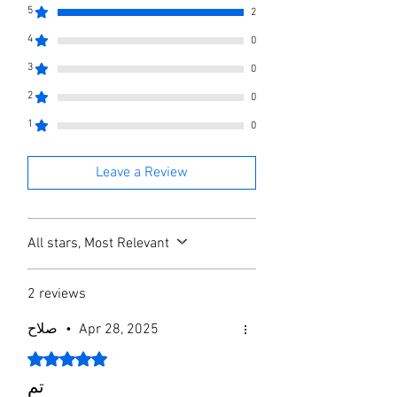
420W
5
2
• Température eau froide 8°
4
0
Température eau chaude 89°
• lampe UV
3
0
2
0
1
0
Leave a Review
All stars, Most Relevant
2 reviews
صلاح
•
Apr 28, 2025
Rated 5 out of 5 stars.
تم