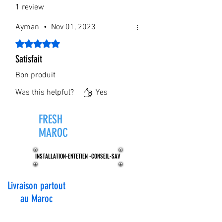
1 review
Ayman
•
Nov 01, 2023
Rated 5 out of 5 stars.
Satisfait
Bon produit
Was this helpful?
Yes
FRESH
ZONE®
MAROC
INSTALLATION-ENTETIEN -CONSEIL-SAV
INSTALLATION-ENTETIEN -CONSEIL-SAV
Livraison partout
au Maroc