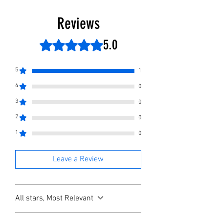
Caractéristiques techniques :
• Hauteur : 140cm.
Reviews
• Système de réfrigération : R 134a.
• Electricité : 220V 50/60Hz Compresseur
5.0
Rated 5 out of 5 stars.
HP 1/10.
• Réservoir : En acier inoxydable.
5
1
4
0
3
0
2
0
1
0
Leave a Review
All stars, Most Relevant