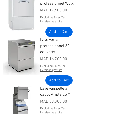
professionnel Wolk
Price
MAD 17,400.00
Excluding Sales Tax
|
livraison gratuite
Add to Cart
Lave verre
professionnel 30
couverts
Price
MAD 16,700.00
Excluding Sales Tax
|
livraison gratuite
Add to Cart
Lave vaisselle à
capot Aristarco ®
Price
MAD 38,000.00
Excluding Sales Tax
|
livraison gratuite