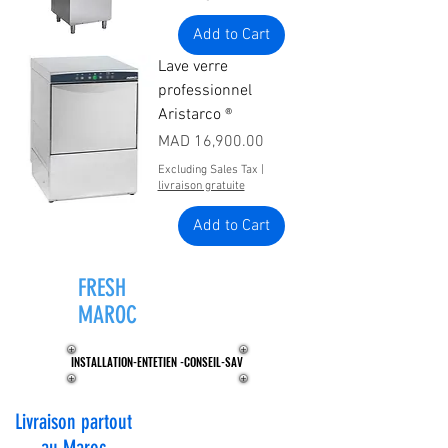
Add to Cart
Lave verre
professionnel
Aristarco ®
Price
MAD 16,900.00
Excluding Sales Tax
|
livraison gratuite
Add to Cart
FRESH
ZONE®
MAROC
INSTALLATION-ENTETIEN -CONSEIL-SAV
INSTALLATION-ENTETIEN -CONSEIL-SAV
Livraison partout
au Maroc