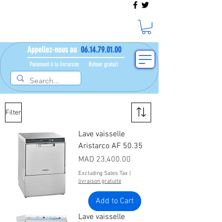
Appellez-nous au
06.14.79.01.00
Paiement à la livraison​ ​
Retour gratuit
Filter
Lave vaisselle
Aristarco AF 50.35
Price
MAD 23,400.00
Excluding Sales Tax
|
livraison gratuite
Add to Cart
Lave vaisselle