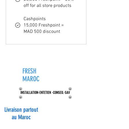
off for all store products
Cashpoints
15,000 Freshpoint =
MAD 500 discount
FRESH
ZONE®
MAROC
INSTALLATION-ENTETIEN -CONSEIL-SAV
INSTALLATION-ENTETIEN -CONSEIL-SAV
Livraison partout
au Maroc