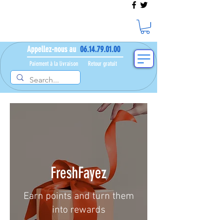
Appellez-nous au
06.14.79.01.00
Paiement à la livraison​ ​
Retour gratuit
FreshFayez
Earn points and turn them
into rewards