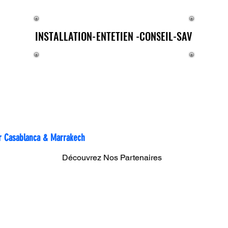
E®
INSTALLATION-ENTETIEN -CONSEIL-SAV
INSTALLATION-ENTETIEN -CONSEIL-SAV
rtout au Maroc
sur Casablanca & Marrakech
Découvrez Nos Partenaires