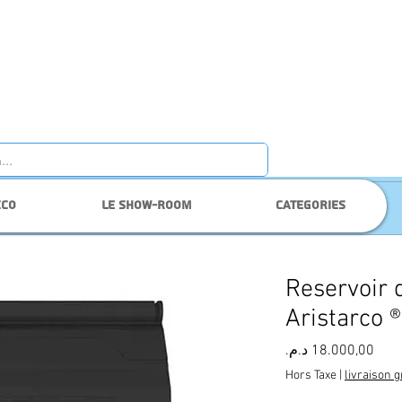
cco
Le show-room
Categories
Reservoir 
Aristarco ®
Prix
Hors Taxe
|
livraison g