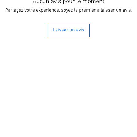
Aucun avis pour le moment
grâce à un système is
polyuréthane haute de
Partagez votre expérience, soyez le premier à laisser un avis.
Aristarco sont équipé
des panneaux inclus da
Laisser un avis