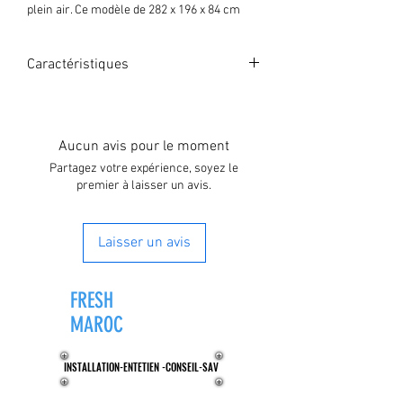
plein air. Ce modèle de 282 x 196 x 84 cm
comprend un épurateur à cartouche de 1
249 litres/h. Il dispose d'un distributeur
Caractéristiques
ChemConnect. Il peut être vidé rapidement
et a une capacité de 3 662 l.
Dimensions : 282 x 196 x 84 cm
Capacité : 3 662 L
Structure en Tritech
Aucun avis pour le moment
Pompe filtrante de 1 249 L/h incluse
Partagez votre expérience, soyez le
Contenu : 1 piscine, 1 pompe de filtration, 1
premier à laisser un avis.
distributeur ChemConnect
Laisser un avis
FRESH
ZONE®
MAROC
INSTALLATION-ENTETIEN -CONSEIL-SAV
INSTALLATION-ENTETIEN -CONSEIL-SAV