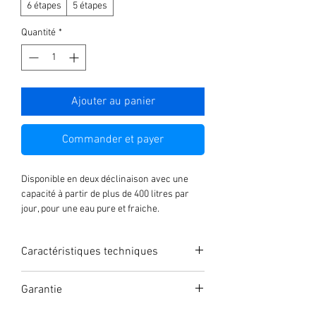
6 étapes
5 étapes
Quantité
*
Ajouter au panier
Commander et payer
Disponible en deux déclinaison avec une
capacité à partir de plus de 400 litres par
jour, pour une eau pure et fraiche.
Écran avec indicateur de qualité d'eau
Cycle de vie des filtres avec indicateur TDS
Caractéristiques techniques
Osmoseur sous évier 400 GPD
Pour une filtration haute qualité
Dim
Garantie
Puissance
Capacité