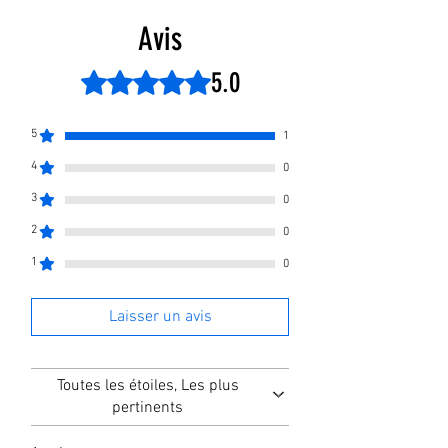
12mois
Membrane 100GPD &400 GPD
Avis
5.0
Noté 5 sur 5.
5
1
4
0
3
0
2
0
1
0
Laisser un avis
Toutes les étoiles, Les plus
pertinents