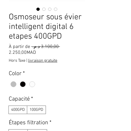
Osmoseur sous évier
intelligent digital 6
etapes 400GPD
Prix
À partir de
 ‏3.100,00 د.م.‏ 
Prix
original
2.250,00MAD
promotionnel
Hors Taxe
|
livraison gratuite
Color
*
Capacité
*
400GPD
100GPD
Étapes filtration
*