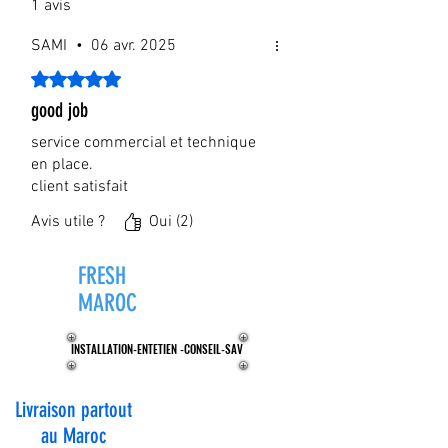
1 avis
SAMI
•
06 avr. 2025
Noté 5 sur 5.
good job
service commercial et technique
en place.
client satisfait
Avis utile ?
Oui (2)
FRESH
ZONE®
MAROC
INSTALLATION-ENTETIEN -CONSEIL-SAV
INSTALLATION-ENTETIEN -CONSEIL-SAV
Livraison partout
au Maroc