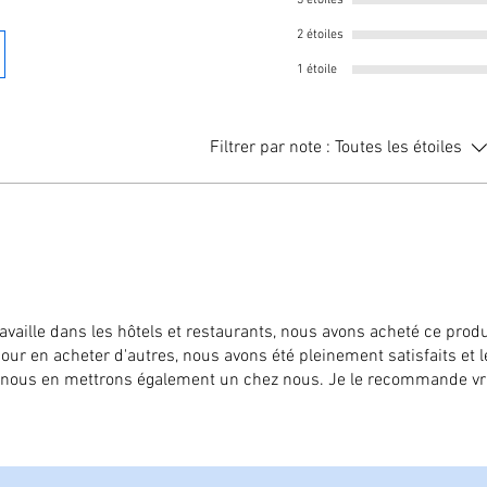
3 étoiles
Poids de l'article:‎ 7 
2 étoiles
1 étoile
Filtrer par note :
Toutes les étoiles
aille dans les hôtels et restaurants, nous avons acheté ce produ
our en acheter d'autres, nous avons été pleinement satisfaits et l
s, nous en mettrons également un chez nous. Je le recommande v