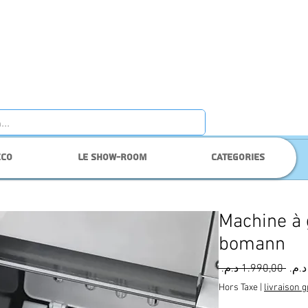
cco
Le show-room
Categories
Machine à 
bomann
Prix
 ‏1.990,00 د.م.‏ 
origi
Hors Taxe
|
livraison g