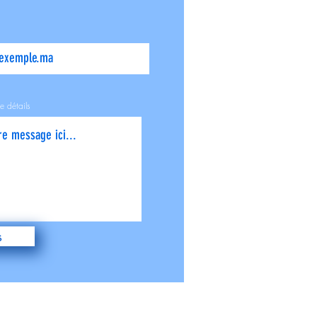
e détails
s