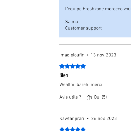
L'équipe Freshzone morocco vous 
Salma
Customer support
Imad eloufir
•
13 nov. 2023
Noté 5 sur 5.
Bien
Wsaltni lbareh .merci
Avis utile ?
Oui (5)
Kawtar jirari
•
26 nov. 2023
Noté 5 sur 5.