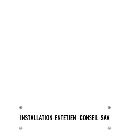
E®
INSTALLATION-ENTETIEN -CONSEIL-SAV
INSTALLATION-ENTETIEN -CONSEIL-SAV