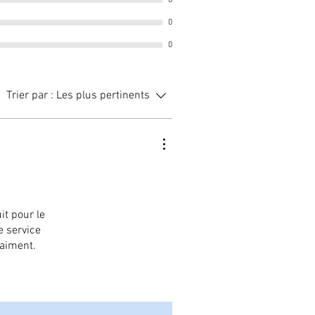
0
Kilograms
0
0
Trier par :
Les plus pertinents
it pour le
e service
raiment.