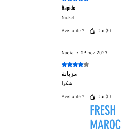
Rapide
Nickel
Avis utile ?
Oui (5)
Nadia
•
09 nov. 2023
Noté 4 sur 5.
مزيانة
شكرا
Avis utile ?
Oui (5)
FRESH
ZON
MAROC