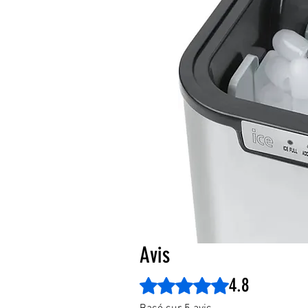
Avis
4.8
Noté 4,8 sur 5.