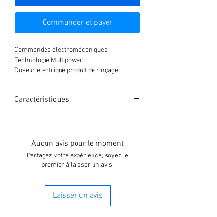
Commander et payer
Commandes électromécaniques
Technologie Multipower
Doseur électrique produit de rinçage
Cuve de lavage emboutie
Triple filtration de l’eau
Caractéristiques
Bras de lavage et rinçage en acier inox
Pompe verticale auto-nettoyante
Dimensions (LxPxH): 760x793x1494/1969
Altezza utile: 425 mm
mm
Dimensions panier: 500×500 mm
Aucun avis pour le moment
Paniers/Heure: 40 – 30
Partagez votre expérience, soyez le
Cycle: 90″- 120″
premier à laisser un avis.
Puissance totale: 6.750 W
Laisser un avis