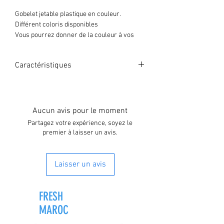
Gobelet jetable plastique en couleur.
Différent coloris disponibles
Vous pourrez donner de la couleur à vos
buffets.
Fini le blanc, voyez la vie en couleur.
Caractéristiques
Résistant au température jusqu'à 85°C
Paquet 50 verres
Contenance 200ml
Résistant température 85°C
Aucun avis pour le moment
Partagez votre expérience, soyez le
premier à laisser un avis.
Laisser un avis
FRESH
ZONE®
MAROC