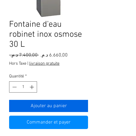
Fontaine d'eau
robinet inox osmose
30 L
Prix
Prix
 ‏7.400,00 د.م.‏ 
original
promotionnel
Hors Taxe
|
livraison gratuite
Quantité
*
Ajouter au panier
Commander et payer