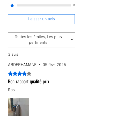
d'osmose 75 GPD.
1
0
Capacité du reservoir eau froide 3 L
Laisser un avis
Toutes les étoiles, Les plus
pertinents
3 avis
ABDERHAMANE
•
05 févr. 2025
Noté 4 sur 5.
Bon rapport qualité prix
Ras