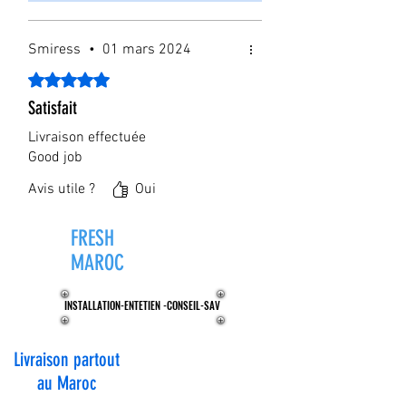
Smiress
•
01 mars 2024
Noté 5 sur 5.
Satisfait
Livraison effectuée
Good job
Avis utile ?
Oui
FRESH
ZONE®
MAROC
INSTALLATION-ENTETIEN -CONSEIL-SAV
INSTALLATION-ENTETIEN -CONSEIL-SAV
Livraison partout
au Maroc