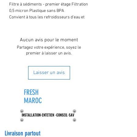
Filtre à sédiments - premier étage Filtration
0,5 micron Plastique sans BPA
Convient à tous les refroidisseurs d'eau et
purificateurs Le premier tampon (tampon
blanc) aide à éliminer les sédiments lourds
de l'eau. Le deuxième (tampon noir) est un
Aucun avis pour le moment
tampon de carbone qui possède des
Partagez votre expérience, soyez le
propriétés filtrantes.
premier à laisser un avis.
L'eau s'écoule d'abord à travers ces deux
tampons avant de passer par le filtre
principal à étages.
Laisser un avis
FRESH
ZONE®
MAROC
INSTALLATION-ENTETIEN -CONSEIL-SAV
INSTALLATION-ENTETIEN -CONSEIL-SAV
Livraison partout