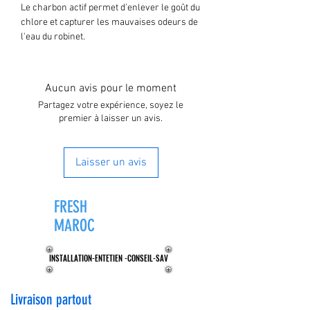
Le charbon actif permet d'enlever le goût du
chlore et capturer les mauvaises odeurs de
l'eau du robinet.
Convient pour la filtration sur un osmoseur
ou un purificateur d'eau.
Aucun avis pour le moment
Partagez votre expérience, soyez le
premier à laisser un avis.
Laisser un avis
FRESH
ZONE®
MAROC
INSTALLATION-ENTETIEN -CONSEIL-SAV
INSTALLATION-ENTETIEN -CONSEIL-SAV
Livraison partout