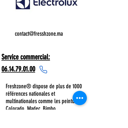
Email:
contact@fresshzone.ma
7 j/7
Service commercial:
06.14.79.01.00
Freshzone® dispose de plus de 1000
références nationales et
multinationales comme les peintures
Colorado, Madec, Bimbo
Boeing/Airbus dans le secteur
aéronautique Hilton, Mariott hôtels.