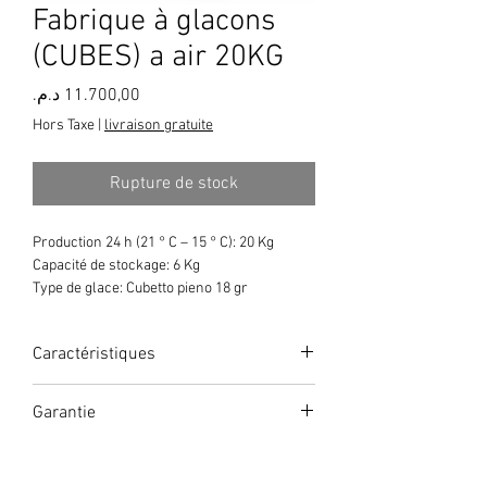
Fabrique à glacons
(CUBES) a air 20KG
Prix
Hors Taxe
|
livraison gratuite
Rupture de stock
Production 24 h (21 ° C – 15 ° C): 20 Kg
Capacité de stockage: 6 Kg
Type de glace: Cubetto pieno 18 gr
Système de refroidissement: A / W
Puissance totale: 450 W
Caractéristiques
Dimensions du glaçon (LxPxH):
33×30 millimètre
Capacité 20KG
Garantie
Dimensions 365x495x595 500W
2ans