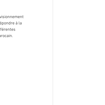
ovisionnement 
épondre à la 
fférentes 
arocain.