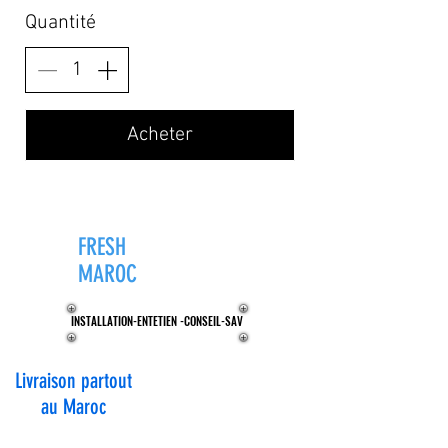
Quantité
Acheter
FRESH
ZONE®
MAROC
INSTALLATION-ENTETIEN -CONSEIL-SAV
INSTALLATION-ENTETIEN -CONSEIL-SAV
Livraison partout
au Maroc