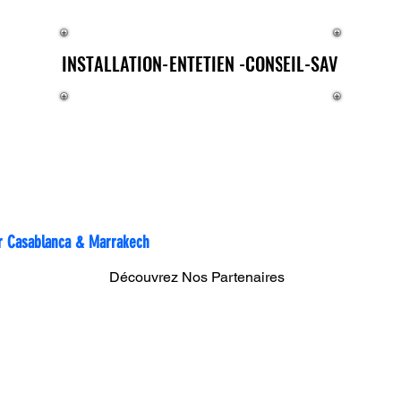
E®
INSTALLATION-ENTETIEN -CONSEIL-SAV
INSTALLATION-ENTETIEN -CONSEIL-SAV
rtout au Maroc
sur Casablanca & Marrakech
Découvrez Nos Partenaires