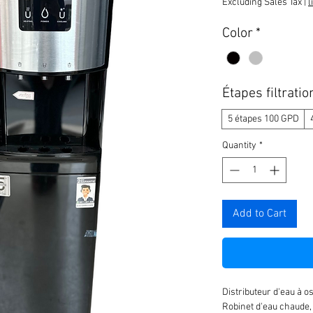
Excluding Sales Tax
|
l
Color
*
Étapes filtratio
5 étapes 100 GPD
Quantity
*
Add to Cart
Distributeur d'eau à 
Robinet d'eau chaude,