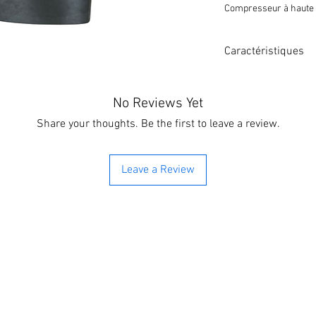
Compresseur à haute e
Acier inoxydable résist
4 filtres (PP+CTO+RO
Caractéristiques
• N° de modèleDDF-6
•Tension nominale220
No Reviews Yet
• Fréquence 50/60 Hz
• Puissance 580 W
Share your thoughts. Be the first to leave a review.
•Puissance de chauff
• Puissance de refro
• Courant de refroidi
Leave a Review
• RéfrigérantR134a/3
• Poids brut≃13.5
• Poids net≃12.5Kg
• Dimensions du pro
• 5 étapes de filtrati
4 filtres (PP+CTO+RO
Acie