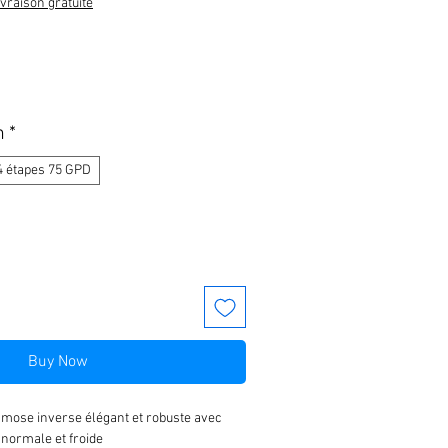
ivraison gratuite
n
*
4 étapes 75 GPD
Buy Now
osmose inverse élégant et robuste avec
 normale et froide