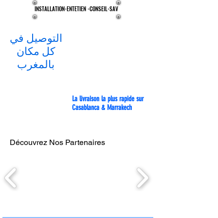
INSTALLATION-ENTETIEN -CONSEIL-SAV
INSTALLATION-ENTETIEN -CONSEIL-SAV
التوصيل في
كل مكان
بالمغرب
La livraison la plus rapide sur
Casablanca & Marrakech
Découvrez Nos Partenaires