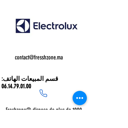
Email:
contact@fresshzone.ma
7 j/7
قسم المبيعات الهاتف
:
06.14.79.01.00
Freshzone® dispose de plus de 1000
références nationales et
multinationales comme les peintures