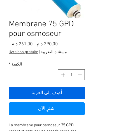
Membrane 75 GPD
pour osmoseur
سعر
سعر
 ‏290,00 د.م.‏ 
عادي
البيع
مستثناة الضريبة
|
livraison gratuite
الكمية
*
أضِف إلى العربة
اشترِ الآن
La membrane pour osmoseur 75 GPD