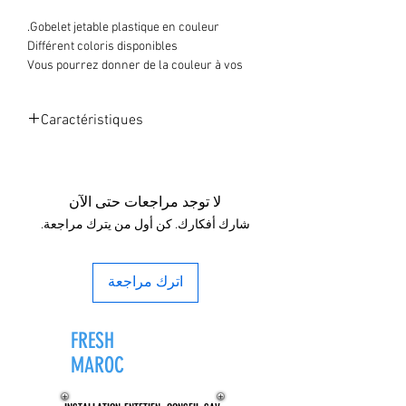
Gobelet jetable plastique en couleur.
Différent coloris disponibles
Vous pourrez donner de la couleur à vos
buffets.
Fini le blanc, voyez la vie en couleur.
Caractéristiques
Résistant au température jusqu'à 85°C
Paquet 50 verres
Contenance 200ml
Résistant température 85°C
لا توجد مراجعات حتى الآن
شارك أفكارك. كن أول من يترك مراجعة.
اترك مراجعة
FRESH
ZONE®
MAROC