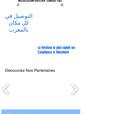
INSTALLATION-ENTETIEN -CONSEIL-SAV
INSTALLATION-ENTETIEN -CONSEIL-SAV
التوصيل في
كل مكان
بالمغرب
La livraison la plus rapide sur
Casablanca & Marrakech
Découvrez Nos Partenaires