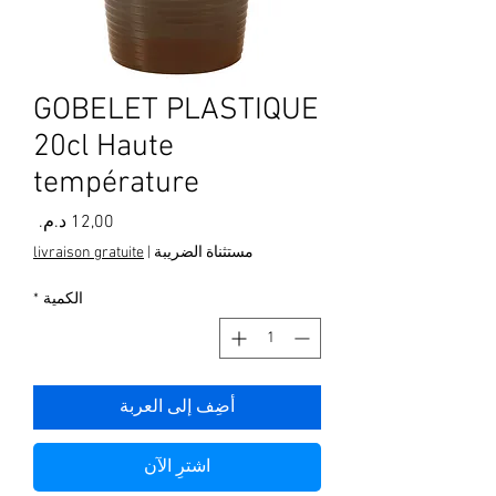
GOBELET PLASTIQUE
20cl Haute
température
السعر
مستثناة الضريبة
|
livraison gratuite
الكمية
*
أضِف إلى العربة
اشترِ الآن