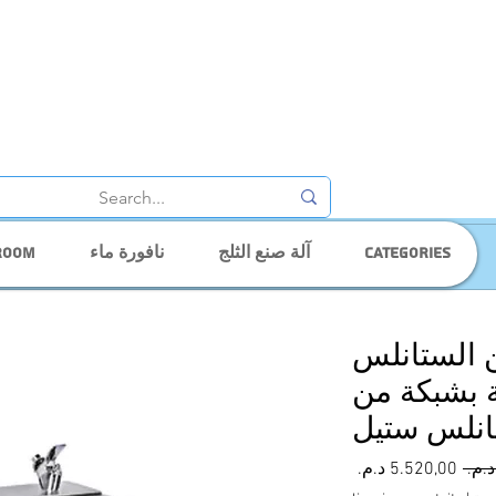
Categories
آلة صنع الثلج
نافورة ماء
room
ن الستانلس
 ساعة بشبكة من
انلس ستيل
سعر
سعر
عادي
البيع