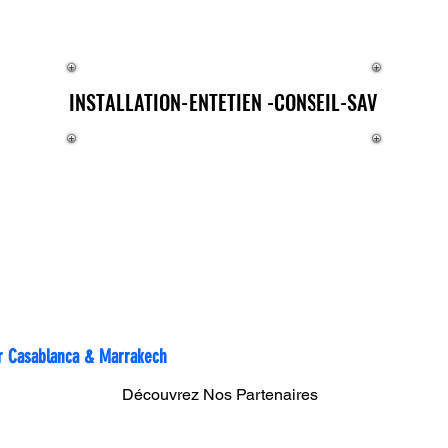
E®
INSTALLATION-ENTETIEN -CONSEIL-SAV
INSTALLATION-ENTETIEN -CONSEIL-SAV
التوصي
مكان 
sur Casablanca & Marrakech
Découvrez Nos Partenaires