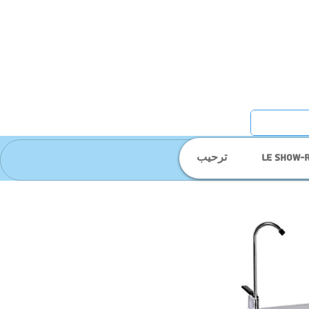
Le show-
ترحيب